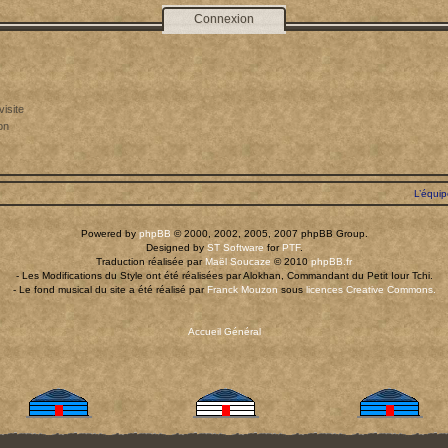
Connexion
isite
on
L’équi
Powered by
phpBB
© 2000, 2002, 2005, 2007 phpBB Group.
Designed by
ST Software
for
PTF
.
Traduction réalisée par
Maël Soucaze
© 2010
phpBB.fr
- Les Modifications du Style ont été réalisées par Alokhan, Commandant du Petit Iour Tchi.
- Le fond musical du site a été réalisé par
Franck Mouzon
sous
licences Creative Commons.
Accueil Général